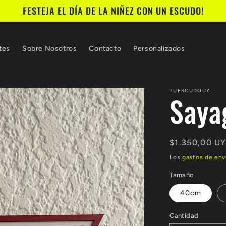
FESTEJA EL DÍA DE LA NIÑEZ CON UN ESCUDO!
tes
Sobre Nosotros
Contacto
Personalizados
TUESCUDOUY
Saya
Precio
$1.350,00 U
habitual
Los
gastos de env
Tamaño
40cm
Cantidad