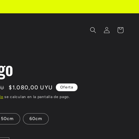
Iniciar
Carrito
sesión
go
Precio
$1.080,00 UYU
YU
Oferta
de
ío
se calculan en la pantalla de pago.
oferta
50cm
60cm