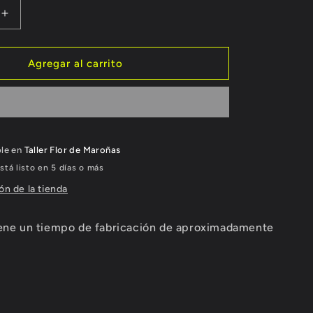
Aumentar
cantidad
para
Sayago
Agregar al carrito
ble en
Taller Flor de Maroñas
tá listo en 5 días o más
ón de la tienda
iene un tiempo de fabricación de aproximadamente