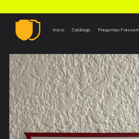
Ir
directamente
al contenido
Inicio
Catálogo
Preguntas Frecuen
Ir
directamente
a la
información
del producto