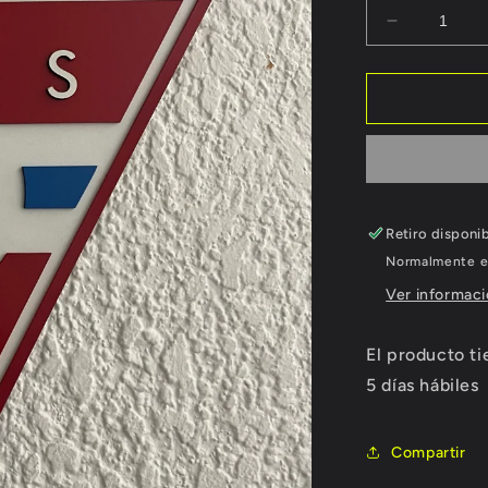
Reducir
cantidad
para
Sayago
Retiro disponi
Normalmente es
Ver informaci
El producto t
5 días hábiles
Compartir